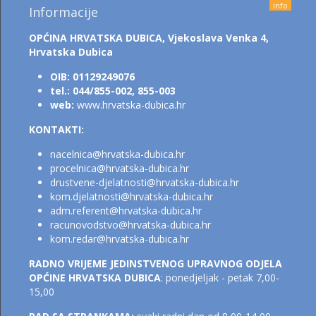
info
Informacije
OPĆINA HRVATSKA DUBICA,
Vjekoslava Venka 4,
Hrvatska Dubica
OIB: 01129249076
tel.: 044/855-002, 855-003
web:
www.hrvatska-dubica.hr
KONTAKTI:
nacelnica@hrvatska-dubica.h
r
procelnica@hrvatska-dubica.hr
drustvene-djelatnosti@hrvatska-dubica.hr
kom.djelatnosti@hrvatsk
a-dubica.hr
adm.referent@hrvatska-dubica.h
r
racunovodstvo@hrvatska-dubica.hr
kom.redar@hrvatska-dubica.hr
RADNO VRIJEME JEDINSTVENOG UPRAVNOG ODJELA
OPĆINE HRVATSKA DUBICA
: ponedjeljak - petak 7,00-
15,00