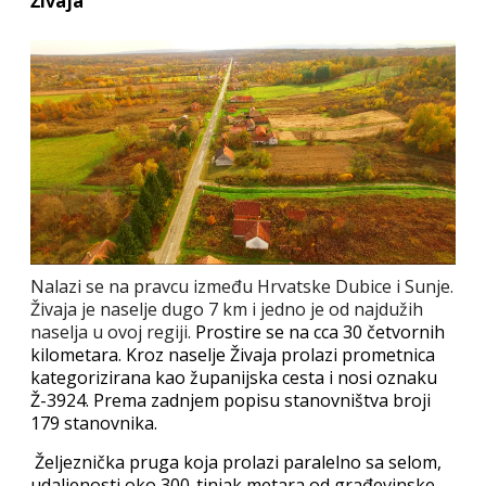
Živaja
Nalazi se na pravcu između Hrvatske Dubice i Sunje.
Živaja je naselje dugo 7 km i jedno je od najdužih
naselja u ovoj regiji.
Prostire se na cca 30 četvornih
kilometara. Kroz naselje Živaja prolazi prometnica
kategorizirana kao županijska cesta i nosi oznaku
Ž-3924. Prema zadnjem popisu stanovništva broji
179 stanovnika.
Željeznička pruga koja prolazi paralelno sa selom,
udaljenosti oko 300-tinjak metara od građevinske