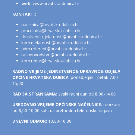
web:
www.hrvatska-dubica.hr
KONTAKTI:
nacelnica@hrvatska-dubica.h
r
procelnica@hrvatska-dubica.hr
drustvene-djelatnosti@hrvatska-dubica.hr
kom.djelatnosti@hrvatsk
a-dubica.hr
adm.referent@hrvatska-dubica.h
r
racunovodstvo@hrvatska-dubica.hr
kom.redar@hrvatska-dubica.hr
RADNO VRIJEME JEDINSTVENOG UPRAVNOG ODJELA
OPĆINE HRVATSKA DUBICA
: ponedjeljak - petak 7,00-
15,00
RAD SA STRANKAMA:
svaki radni dan od 8,00-14,00
UREDOVNO VRIJEME OPĆINSKE NAČELNICE:
utorkom
od 8,00-10,00 sati, uz prethodnu telefonsku najavu
DNEVNI ODMOR:
10,00-10,30