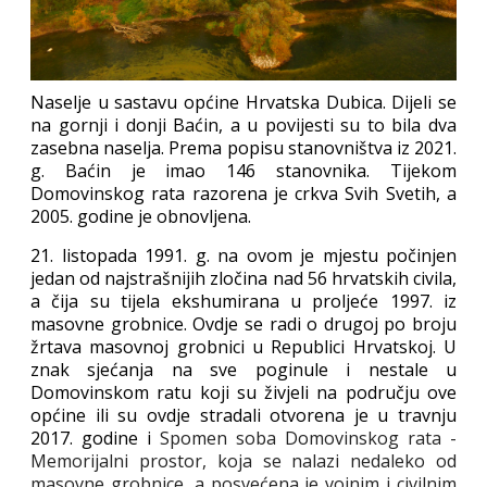
Naselje u sastavu općine Hrvatska Dubica. Dijeli se
na gornji i donji Baćin, a u povijesti su to bila dva
zasebna naselja. Prema popisu stanovništva iz 2021.
g. Baćin je imao 146 stanovnika. Tijekom
Domovinskog rata razorena je crkva Svih Svetih, a
2005. godine je obnovljena.
21. listopada 1991. g. na ovom je mjestu počinjen
jedan od najstrašnijih zločina nad 56 hrvatskih civila,
a čija su tijela ekshumirana u proljeće 1997. iz
masovne grobnice. Ovdje se radi o drugoj po broju
žrtava masovnoj grobnici u Republici Hrvatskoj. U
znak sjećanja na sve poginule i nestale u
Domovinskom ratu koji su živjeli na području ove
općine ili su ovdje stradali otvorena je u travnju
2017. godine i
Spomen soba
Domovinskog rata -
Memorijalni prostor, koja se nalazi nedaleko od
masovne grobnice, a posvećena je vojnim i civilnim