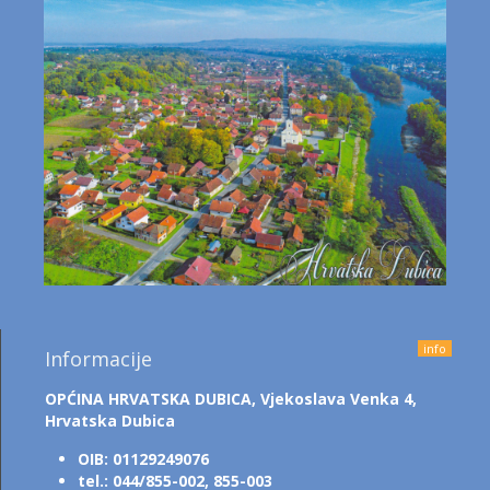
info
Informacije
OPĆINA HRVATSKA DUBICA,
Vjekoslava Venka 4,
Hrvatska Dubica
OIB: 01129249076
tel.: 044/855-002, 855-003