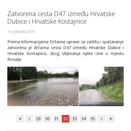
Zatvorena cesta D47 između Hrvatske
Dubice i Hrvatske Kostajnice
15 SVIBANJ 2019
.
Prema informacijama Državne uprave za zaštitu i spašavanje
zatvorena je državna cesta D47 između Hrvatske Dubice i
Hrvatske Kostajnice, zbog izlijevanja rijeke Une u mjestu
Rosulje.
29
30
31
32
33
34
35