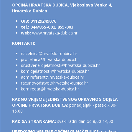
OPĆINA HRVATSKA DUBICA,
Vjekoslava Venka 4,
Hrvatska Dubica
OIB: 01129249076
tel.: 044/855-002, 855-003
web:
www.hrvatska-dubica.hr
KONTAKTI:
nacelnica@hrvatska-dubica.h
r
procelnica@hrvatska-dubica.hr
drustvene-djelatnosti@hrvatska-dubica.hr
kom.djelatnosti@hrvatsk
a-dubica.hr
adm.referent@hrvatska-dubica.h
r
racunovodstvo@hrvatska-dubica.hr
kom.redar@hrvatska-dubica.hr
RADNO VRIJEME JEDINSTVENOG UPRAVNOG ODJELA
OPĆINE HRVATSKA DUBICA
: ponedjeljak - petak 7,00-
15,00
RAD SA STRANKAMA:
svaki radni dan od 8,00-14,00
UREDOVNO VRIJEME OPĆINSKE NAČELNICE:
utorkom