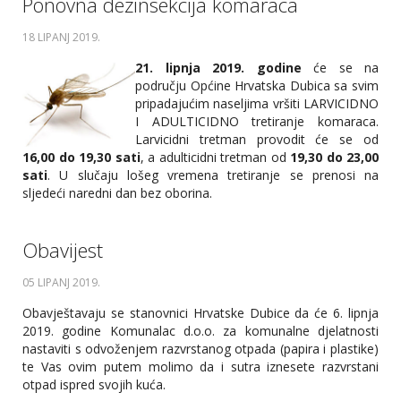
Ponovna dezinsekcija komaraca
18 LIPANJ 2019
.
21. lipnja 2019. godine
će se na
području Općine Hrvatska Dubica sa svim
pripadajućim naseljima vršiti LARVICIDNO
I ADULTICIDNO tretiranje komaraca.
Larvicidni tretman provodit će se od
16,00 do 19,30 sati
, a adulticidni tretman od
19,30 do 23,00
sati
. U slučaju lošeg vremena tretiranje se prenosi na
sljedeći naredni dan bez oborina.
Obavijest
05 LIPANJ 2019
.
Obavještavaju se stanovnici Hrvatske Dubice da će 6. lipnja
2019. godine Komunalac d.o.o. za komunalne djelatnosti
nastaviti s odvoženjem razvrstanog otpada (papira i plastike)
te Vas ovim putem molimo da i sutra iznesete razvrstani
otpad ispred svojih kuća.