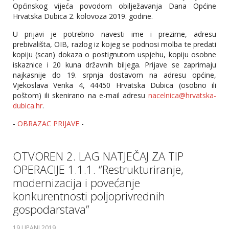
Općinskog vijeća povodom obilježavanja Dana Općine
Hrvatska Dubica 2. kolovoza 2019. godine.
U prijavi je potrebno navesti ime i prezime, adresu
prebivališta, OIB, razlog iz kojeg se podnosi molba te predati
kopiju (scan) dokaza o postignutom uspjehu, kopiju osobne
iskaznice i 20 kuna državnih biljega. Prijave se zaprimaju
najkasnije do 19. srpnja dostavom na adresu općine,
Vjekoslava Venka 4, 44450 Hrvatska Dubica (osobno ili
poštom) ili skenirano na e-mail adresu
nacelnica@hrvatska-
dubica.hr
.
-
OBRAZAC PRIJAVE
-
OTVOREN 2. LAG NATJEČAJ ZA TIP
OPERACIJE 1.1.1. “Restrukturiranje,
modernizacija i povećanje
konkurentnosti poljoprivrednih
gospodarstava”
19 LIPANJ 2019
.