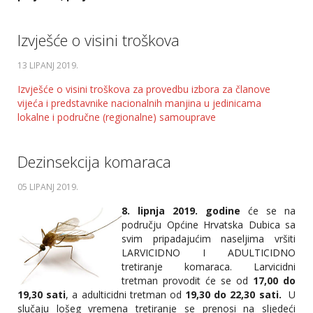
Izvješće o visini troškova
13 LIPANJ 2019
.
Izvješće o visini troškova za provedbu izbora za članove
vijeća i predstavnike nacionalnih manjina u jedinicama
lokalne i područne (regionalne) samouprave
Dezinsekcija komaraca
05 LIPANJ 2019
.
8. lipnja 2019. godine
će se na
području Općine Hrvatska Dubica sa
svim pripadajućim naseljima vršiti
LARVICIDNO I ADULTICIDNO
tretiranje komaraca. Larvicidni
tretman provodit će se od
17,00 do
19,30 sati
, a adulticidni tretman od
19,30 do 22,30 sati.
U
slučaju lošeg vremena tretiranje se prenosi na sljedeći