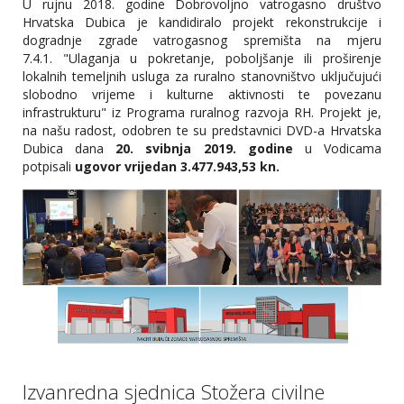
U rujnu 2018. godine Dobrovoljno vatrogasno društvo
Hrvatska Dubica je kandidiralo projekt rekonstrukcije i
dogradnje zgrade vatrogasnog spremišta na mjeru
7.4.1. "Ulaganja u pokretanje, poboljšanje ili proširenje
lokalnih temeljnih usluga za ruralno stanovništvo uključujući
slobodno vrijeme i kulturne aktivnosti te povezanu
infrastrukturu" iz Programa ruralnog razvoja RH. Projekt je,
na našu radost, odobren te su predstavnici DVD-a Hrvatska
Dubica dana
20. svibnja 2019. godine
u Vodicama
potpisali
ugovor vrijedan 3.477.943,53 kn.
Izvanredna sjednica Stožera civilne