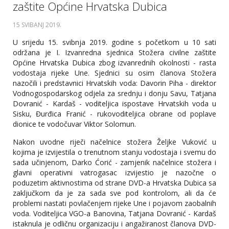
zaštite Općine Hrvatska Dubica
15 SVIBANJ 2019
.
U srijedu 15. svibnja 2019. godine s početkom u 10 sati
održana je I. Izvanredna sjednica Stožera civilne zaštite
Općine Hrvatska Dubica zbog izvanrednih okolnosti - rasta
vodostaja rijeke Une. Sjednici su osim članova Stožera
nazočili i predstavnici Hrvatskih voda: Davorin
Piha - direktor
Vodnogospodarskog odjela za srednju i donju Savu, Tatjana
Dovranić - Kardaš - voditeljica ispostave Hrvatskih voda u
Sisku, Đurđica Franić - rukovoditeljica obrane od poplave
dionice te vodočuvar Viktor Solomun.
Nakon uvodne riječi načelnice stožera Željke Vuković u
kojima je izvijestila o trenutnom stanju vodostaja i svemu do
sada učinjenom, Darko Ćorić - zamjenik načelnice stožera i
glavni operativni vatrogasac izvijestio je nazočne o
poduzetim aktivnostima od strane DVD-a Hrvatska Dubica sa
zaključkom da je za sada sve pod kontrolom, ali da će
problemi nastati povlačenjem rijeke Une i pojavom zaobalnih
voda. Voditeljica VGO-a Banovina, Tatjana Dovranić - Kardaš
istaknula je odličnu organizaciju i angažiranost članova DVD-