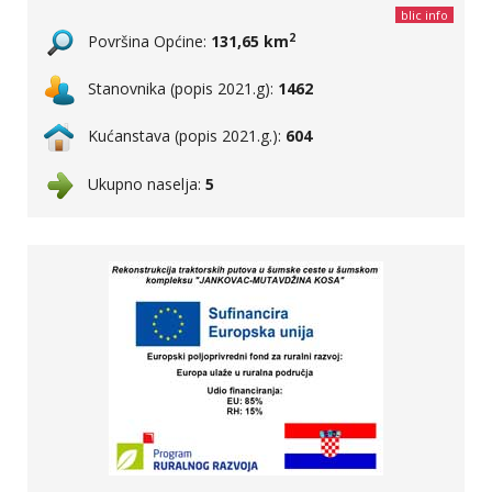
blic info
2
Površina Općine:
131,65 km
Stanovnika (popis 2021.g):
1462
Kućanstava (popis 2021.g.):
604
Ukupno naselja:
5