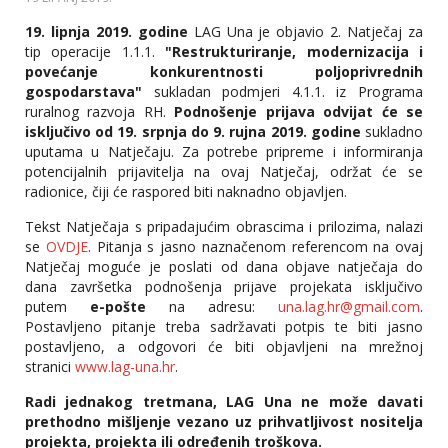
19. lipnja 2019. godine
LAG Una je objavio 2. Natječaj za
tip operacije 1.1.1.
"Restrukturiranje, modernizacija i
povećanje konkurentnosti poljoprivrednih
gospodarstava"
sukladan podmjeri 4.1.1. iz Programa
ruralnog razvoja RH.
Podnošenje prijava odvijat će se
isključivo od 19. srpnja do 9. rujna 2019. godine
sukladno
uputama u Natječaju. Za potrebe pripreme i informiranja
potencijalnih prijavitelja na ovaj Natječaj, održat će se
radionice, čiji će raspored biti naknadno objavljen.
Tekst Natječaja s pripadajućim obrascima i prilozima, nalazi
se
OVDJE
. Pitanja s jasno naznačenom referencom na ovaj
Natječaj moguće je poslati od dana objave natječaja do
dana završetka podnošenja prijave projekata isključivo
putem
e-pošte
na adresu:
una.lag.hr@gmail.com
.
Postavljeno pitanje treba sadržavati potpis te biti jasno
postavljeno, a odgovori će biti objavljeni na mrežnoj
stranici
www.lag-una.hr
.
Radi jednakog tretmana, LAG Una ne može davati
prethodno mišljenje vezano uz prihvatljivost nositelja
projekta, projekta ili određenih troškova.