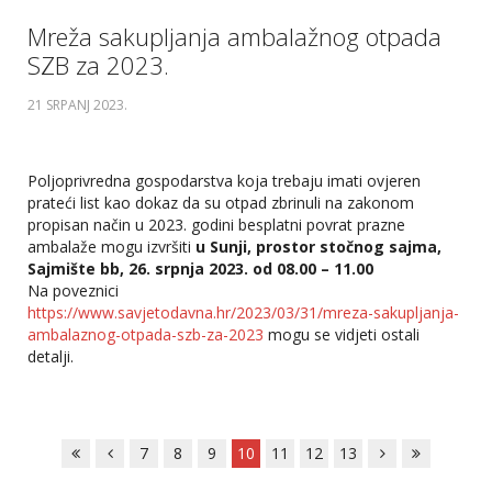
Mreža sakupljanja ambalažnog otpada
SZB za 2023.
21 SRPANJ 2023
.
Poljoprivredna gospodarstva koja trebaju imati ovjeren
prateći list kao dokaz da su otpad zbrinuli na zakonom
propisan način u 2023. godini besplatni povrat prazne
ambalaže mogu izvršiti
u Sunji, prostor stočnog sajma,
Sajmište bb, 26. srpnja 2023. od 08.00 – 11.00
Na poveznici
https://www.savjetodavna.hr/2023/03/31/mreza-sakupljanja-
ambalaznog-otpada-szb-za-2023
mogu se vidjeti ostali
detalji.
7
8
9
10
11
12
13