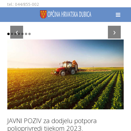
tel.: 044/855-002
‹
›
JAVNI POZIV za dodjelu potpora
poljoprivredi tijekom 2023.