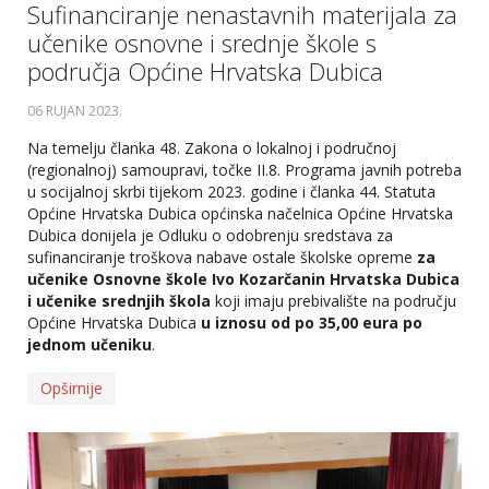
Sufinanciranje nenastavnih materijala za
učenike osnovne i srednje škole s
područja Općine Hrvatska Dubica
06 RUJAN 2023
.
Na temelju članka 48. Zakona o lokalnoj i područnoj
(regionalnoj) samoupravi, točke II.8. Programa javnih potreba
u socijalnoj skrbi tijekom 2023. godine i članka 44. Statuta
Općine Hrvatska Dubica općinska načelnica Općine Hrvatska
Dubica donijela je Odluku o odobrenju sredstava za
sufinanciranje troškova nabave ostale školske opreme
za
učenike Osnovne škole Ivo Kozarčanin Hrvatska Dubica
i učenike srednjih škola
koji imaju prebivalište na području
Općine Hrvatska Dubica
u iznosu od po 35,00 eura po
jednom učeniku
.
Opširnije