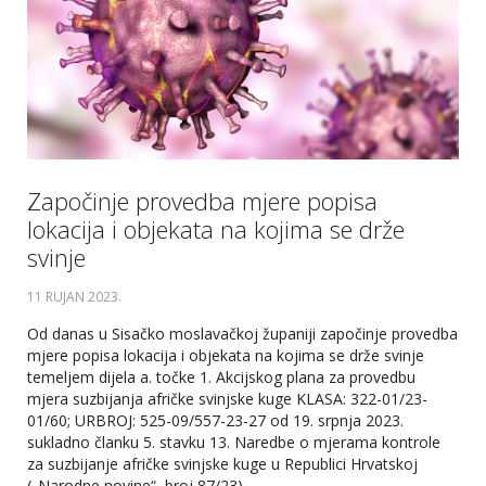
Započinje provedba mjere popisa
lokacija i objekata na kojima se drže
svinje
11 RUJAN 2023
.
Od danas u Sisačko moslavačkoj županiji započinje provedba
mjere popisa lokacija i objekata na kojima se drže svinje
temeljem dijela a. točke 1. Akcijskog plana za provedbu
mjera suzbijanja afričke svinjske kuge KLASA: 322-01/23-
01/60; URBROJ: 525-09/557-23-27 od 19. srpnja 2023.
sukladno članku 5. stavku 13. Naredbe o mjerama kontrole
za suzbijanje afričke svinjske kuge u Republici Hrvatskoj
(„Narodne novine“, broj 87/23).