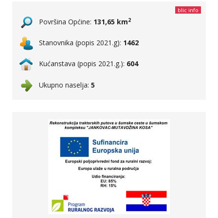
blic info
2
Površina Općine:
131,65 km
Stanovnika (popis 2021.g):
1462
Kućanstava (popis 2021.g.):
604
Ukupno naselja:
5