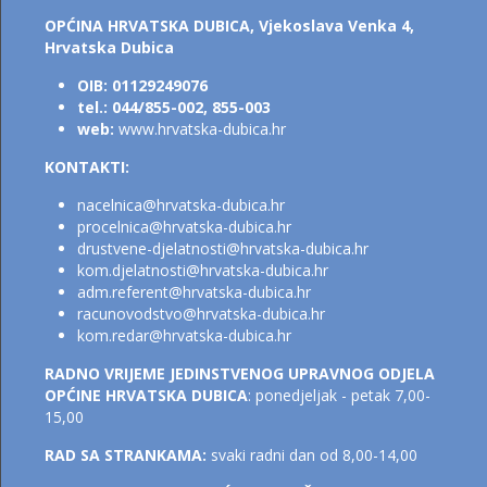
OPĆINA HRVATSKA DUBICA,
Vjekoslava Venka 4,
Hrvatska Dubica
OIB: 01129249076
tel.: 044/855-002, 855-003
web:
www.hrvatska-dubica.hr
KONTAKTI:
nacelnica@hrvatska-dubica.h
r
procelnica@hrvatska-dubica.hr
drustvene-djelatnosti@hrvatska-dubica.hr
kom.djelatnosti@hrvatsk
a-dubica.hr
adm.referent@hrvatska-dubica.h
r
racunovodstvo@hrvatska-dubica.hr
kom.redar@hrvatska-dubica.hr
RADNO VRIJEME JEDINSTVENOG UPRAVNOG ODJELA
OPĆINE HRVATSKA DUBICA
: ponedjeljak - petak 7,00-
15,00
RAD SA STRANKAMA:
svaki radni dan od 8,00-14,00