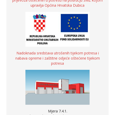
prijevoza oštećenih u potresu na području SMŽ kojom
upravlja Općina Hrvatska Dubica
Nadoknada sredstava utrošenih tijekom potresa i
nabava opreme i zaštitne odjeće oštećene tijekom
potresa
Mjera 7.4.1.