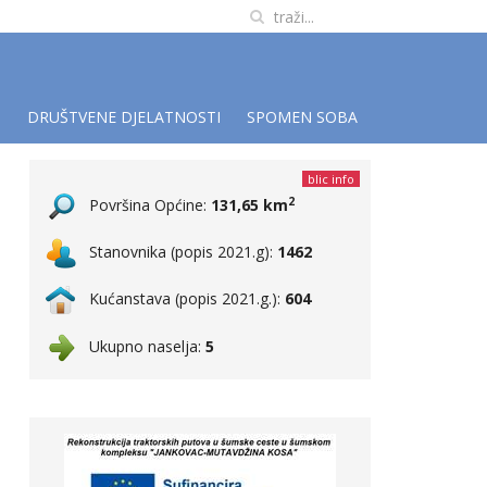
I
DRUŠTVENE DJELATNOSTI
SPOMEN SOBA
blic info
2
Površina Općine:
131,65 km
Stanovnika (popis 2021.g):
1462
Kućanstava (popis 2021.g.):
604
Ukupno naselja:
5