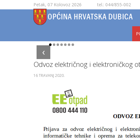
Petak, 07 Kolovoz 2026
tel.: 044/855-002
P
‹
Odvoz električnog i elektroničkog 
16 TRAVANJ 2020
.