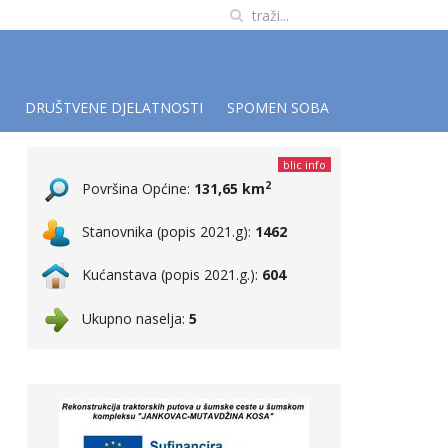
I
DRUŠTVENE DJELATNOSTI
SPOMEN SOBA
blic info
2
Površina Općine:
131,65 km
Stanovnika (popis 2021.g):
1462
Kućanstava (popis 2021.g.):
604
Ukupno naselja:
5