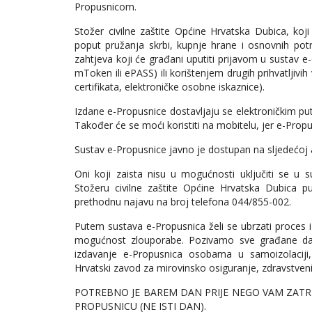
Propusnicom.
Stožer civilne zaštite Općine Hrvatska Dubica, koji
poput pružanja skrbi, kupnje hrane i osnovnih potre
zahtjeva koji će građani uputiti prijavom u sustav e
mToken ili ePASS) ili korištenjem drugih prihvatljivi
certifikata, elektroničke osobne iskaznice).
Izdane e-Propusnice dostavljaju se elektroničkim pute
Također će se moći koristiti na mobitelu, jer e-Prop
Sustav e-Propusnice javno je dostupan na sljedećoj 
Oni koji zaista nisu u mogućnosti uključiti se u 
Stožeru civilne zaštite Općine Hrvatska Dubica 
prethodnu najavu na broj telefona 044/855-002.
Putem sustava e-Propusnica želi se ubrzati proces i
mogućnost zlouporabe. Pozivamo sve građane da 
izdavanje e-Propusnica osobama u samoizolaciji,
Hrvatski zavod za mirovinsko osiguranje, zdravstveni s
POTREBNO JE BAREM DAN PRIJE NEGO VAM ZATREB
PROPUSNICU (NE ISTI DAN).