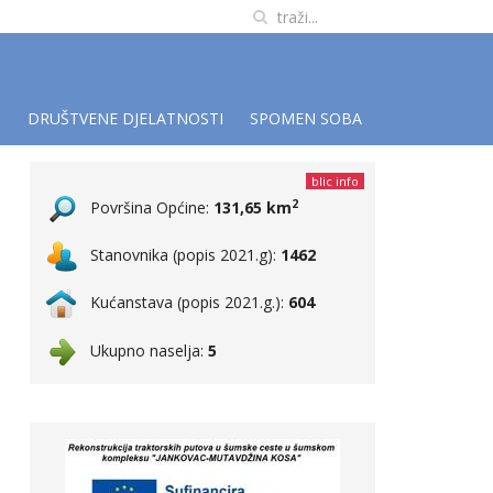
I
DRUŠTVENE DJELATNOSTI
SPOMEN SOBA
blic info
2
Površina Općine:
131,65 km
Stanovnika (popis 2021.g):
1462
Kućanstava (popis 2021.g.):
604
Ukupno naselja:
5