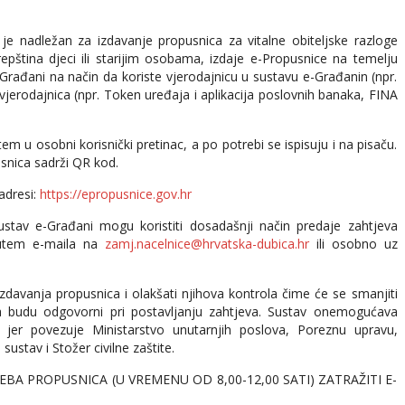
 je nadležan za izdavanje propusnica za vitalne obiteljske razloge
pština djeci ili starijim osobama, izdaje
e-Propusnice na temelju
-Građani na način da koriste vjerodajnicu u sustavu e-Građanin (npr.
h vjerodajnica (npr. Token uređaja i aplikacija poslovnih banaka, FINA
m u osobni korisnički pretinac, a po potrebi se ispisuju i na pisaču.
usnica sadrži QR kod.
adresi:
https://epropusnice.gov.hr
sustav e-Građani mogu koristiti dosadašnji način predaje zahtjeva
putem e-maila na
zamj.nacelnice@hrvatska-dubica.hr
ili osobno uz
zdavanja propusnica i olakšati njihova kontrola čime će se smanjiti
budu odgovorni pri postavljanju zahtjeva. Sustav onemogućava
 jer povezuje Ministarstvo unutarnjih poslova, Poreznu upravu,
ustav i Stožer civilne zaštite.
A PROPUSNICA (U VREMENU OD 8,00-12,00 SATI) ZATRAŽITI E-