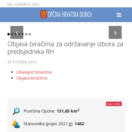
tel.: 044/855-002
‹
›
Objava biračima za održavanje izbora za
predsjednika RH
25 STUDENI 2019
.
Obavijest biračima
Objava biračima
blic info
2
Površina Općine:
131,65 km
Stanovnika (popis 2021.g):
1462