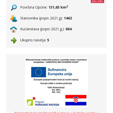
blic info
2
Površina Općine:
131,65 km
Stanovnika (popis 2021.g):
1462
Kućanstava (popis 2021.g.):
604
Ukupno naselja:
5