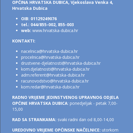
OPĆINA HRVATSKA DUBICA,
Vjekoslava Venka 4,
Hrvatska Dubica
OIB: 01129249076
tel.: 044/855-002, 855-003
web:
www.hrvatska-dubica.hr
KONTAKTI:
nacelnica@hrvatska-dubica.h
r
procelnica@hrvatska-dubica.hr
drustvene-djelatnosti@hrvatska-dubica.hr
kom.djelatnosti@hrvatsk
a-dubica.hr
adm.referent@hrvatska-dubica.h
r
racunovodstvo@hrvatska-dubica.hr
kom.redar@hrvatska-dubica.hr
RADNO VRIJEME JEDINSTVENOG UPRAVNOG ODJELA
OPĆINE HRVATSKA DUBICA
: ponedjeljak - petak 7,00-
15,00
RAD SA STRANKAMA:
svaki radni dan od 8,00-14,00
UREDOVNO VRIJEME OPĆINSKE NAČELNICE:
utorkom