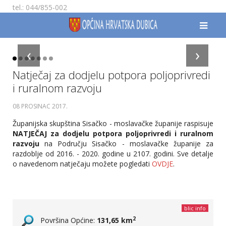
tel.: 044/855-002
‹
›
Natječaj za dodjelu potpora poljoprivredi
i ruralnom razvoju
08 PROSINAC 2017
.
Županijska skupština Sisačko - moslavačke županije raspisuje
NATJEČAJ za dodjelu potpora poljoprivredi i ruralnom
razvoju
na Području Sisačko - moslavačke županije za
razdoblje od 2016. - 2020. godine u 2107. godini. Sve detalje
o navedenom natječaju možete pogledati
OVDJE
.
blic info
2
Površina Općine:
131,65 km