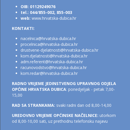
OIB: 01129249076
tel.: 044/855-002, 855-003
web:
www.hrvatska-dubica.hr
KONTAKTI:
nacelnica@hrvatska-dubica.h
r
procelnica@hrvatska-dubica.hr
drustvene-djelatnosti@hrvatska-dubica.hr
kom.djelatnosti@hrvatsk
a-dubica.hr
adm.referent@hrvatska-dubica.h
r
racunovodstvo@hrvatska-dubica.hr
kom.redar@hrvatska-dubica.hr
RADNO VRIJEME JEDINSTVENOG UPRAVNOG ODJELA
OPĆINE HRVATSKA DUBICA
: ponedjeljak - petak 7,00-
15,00
RAD SA STRANKAMA:
svaki radni dan od 8,00-14,00
UREDOVNO VRIJEME OPĆINSKE NAČELNICE:
utorkom
od 8,00-10,00 sati, uz prethodnu telefonsku najavu