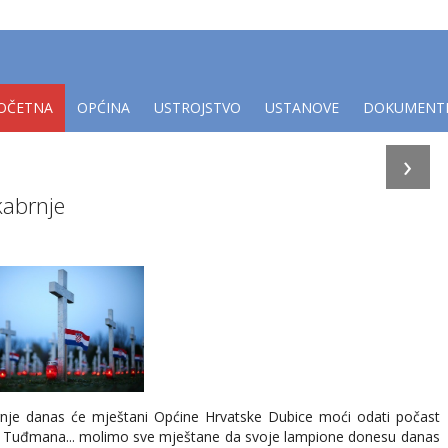
OČETNA
OPĆINA
USTROJSTVO
USTANOVE
DOKUMENT
›
kabrnje
nje danas će mještani Općine Hrvatske Dubice moći odati počast
je Tuđmana... molimo sve mještane da svoje lampione donesu danas