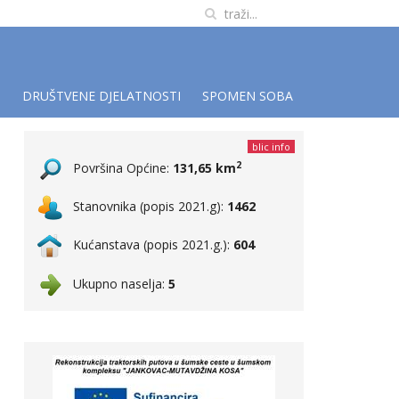
I
DRUŠTVENE DJELATNOSTI
SPOMEN SOBA
blic info
2
Površina Općine:
131,65 km
Stanovnika (popis 2021.g):
1462
Kućanstava (popis 2021.g.):
604
Ukupno naselja:
5