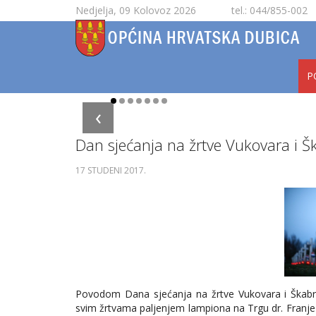
Nedjelja, 09 Kolovoz 2026
tel.: 044/855-002
P
‹
Dan sjećanja na žrtve Vukovara i Š
17 STUDENI 2017
.
Povodom Dana sjećanja na žrtve Vukovara i Škabr
svim žrtvama paljenjem lampiona na Trgu dr. Fran