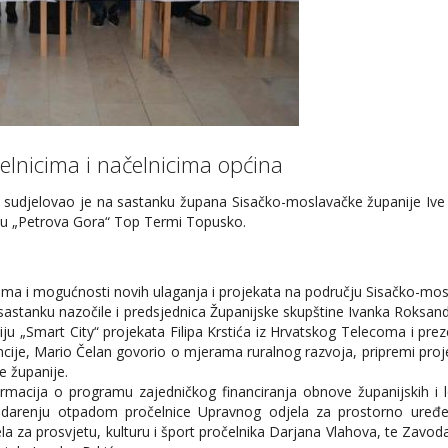
lnicima i načelnicima općina
sudjelovao je na sastanku župana Sisačko-moslavačke županije Ive Ž
anu „Petrova Gora“ Top Termi Topusko.
ima i mogućnosti novih ulaganja i projekata na području Sisačko-mos
astanku nazočile i predsjednica Županijske skupštine Ivanka Roksandić
taciju „Smart City“ projekata Filipa Krstića iz Hrvatskog Telecoma i 
ncije, Mario Čelan govorio o mjerama ruralnog razvoja, pripremi p
e županije.
ormacija o programu zajedničkog financiranja obnove županijskih i l
darenju otpadom pročelnice Upravnog odjela za prostorno uređenj
la za prosvjetu, kulturu i šport pročelnika Darjana Vlahova, te Zavo