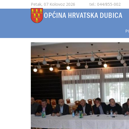
Petak, 07 Kolovoz 2026
tel.: 044/855-002
P