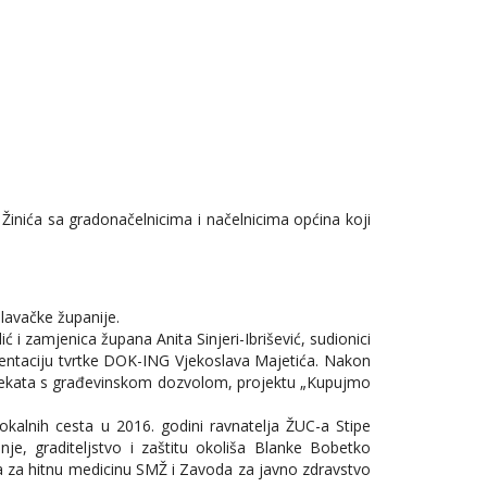
inića sa gradonačelnicima i načelnicima općina koji
lavačke županije.
 i zamjenica župana Anita Sinjeri-Ibrišević, sudionici
prezentaciju tvrtke DOK-ING Vjekoslava Majetića. Nakon
rojekata s građevinskom dozvolom, projektu „Kupujmo
okalnih cesta u 2016. godini ravnatelja ŽUC-a Stipe
e, graditeljstvo i zaštitu okoliša Blanke Bobetko
da za hitnu medicinu SMŽ i Zavoda za javno zdravstvo