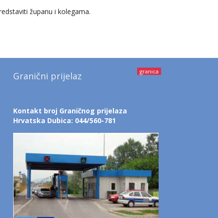
predstaviti županu i kolegama.
granica
Granični prijelaz
Kontakt broj Graničnog prijelaza
Hrvatska Dubica: 044/560-781