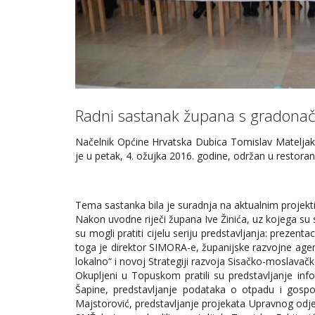
Radni sastanak župana s gradonače
Načelnik Općine Hrvatska Dubica Tomislav Mateljak 
je u petak, 4. ožujka 2016. godine, održan u restor
Tema sastanka bila je suradnja na aktualnim projekt
Nakon uvodne riječi župana Ive Žinića, uz kojega su s
su mogli pratiti cijelu seriju predstavljanja: prezen
toga je direktor SIMORA-e, županijske razvojne age
lokalno“ i novoj Strategiji razvoja Sisačko-moslavačk
Okupljeni u Topuskom pratili su predstavljanje inf
Šapine, predstavljanje podataka o otpadu i gospo
Majstorović, predstavljanje projekata Upravnog odje